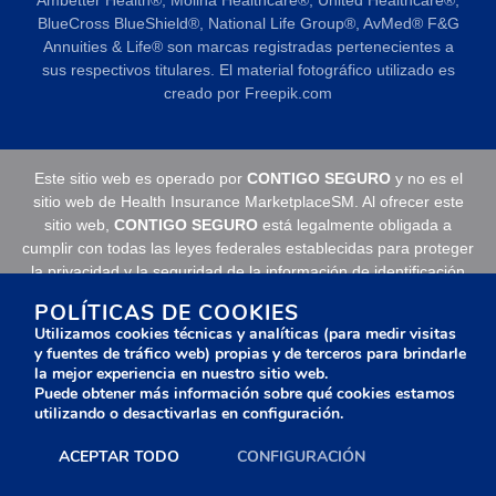
Ambetter Health®️, Molina Healthcare®️, United Healthcare®️,
BlueCross BlueShield®️, National Life Group®️, AvMed®️ F&G
Annuities & Life®️ son marcas registradas pertenecientes a
sus respectivos titulares. El material fotográfico utilizado es
creado por Freepik.com
Este sitio web es operado por
CONTIGO SEGURO
y no es el
sitio web de Health Insurance MarketplaceSM. Al ofrecer este
sitio web,
CONTIGO SEGURO
está legalmente obligada a
cumplir con todas las leyes federales establecidas para proteger
la privacidad y la seguridad de la información de identificación
personal.
POLÍTICAS DE COOKIES
Utilizamos cookies técnicas y analíticas (para medir visitas
Es posible que este sitio web no muestre todos los datos de los
y fuentes de tráfico web) propias y de terceros para brindarle
Planes de Salud Calificados (QHP) que usted puede seleccionar
la mejor experiencia en nuestro sitio web.
en su estado a través del sitio web del Mercado de Seguros
Puede obtener más información sobre qué cookies estamos
Médicos MarketplaceSM. Para ver todos los datos disponibles
utilizando o desactivarlas en configuración.
sobre las opciones de QHP en su estado, visite el sitio web del
Mercado de Seguros MédicosSM en HealthCare.gov Health
ACEPTAR TODO
CONFIGURACIÓN
Care ©.