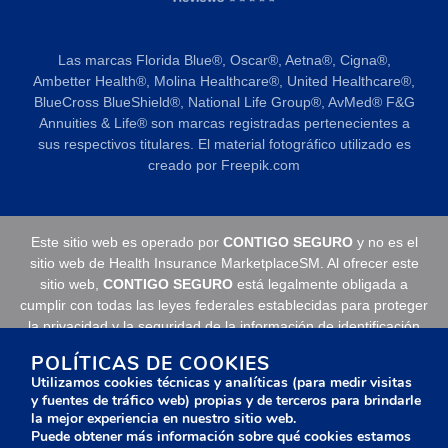
Las marcas Florida Blue®️, Oscar®️, Aetna®️, Cigna®️,
Ambetter Health®️, Molina Healthcare®️, United Healthcare®️,
BlueCross BlueShield®️, National Life Group®️, AvMed®️ F&G
Annuities & Life®️ son marcas registradas pertenecientes a
sus respectivos titulares. El material fotográfico utilizado es
creado por Freepik.com
Este sitio web es operado por
CONTIGO SEGURO
y no es el
sitio web de Health Insurance MarketplaceSM. Al ofrecer este
sitio web,
CONTIGO SEGURO
está legalmente obligada a
cumplir con todas las leyes federales establecidas para proteger
la privacidad y la seguridad de la información de identificación
personal.
POLÍTICAS DE COOKIES
Utilizamos cookies técnicas y analíticas (para medir visitas
Es posible que este sitio web no muestre todos los datos de los
y fuentes de tráfico web) propias y de terceros para brindarle
Planes de Salud Calificados (QHP) que usted puede seleccionar
la mejor experiencia en nuestro sitio web.
en su estado a través del sitio web del Mercado de Seguros
Puede obtener más información sobre qué cookies estamos
Médicos MarketplaceSM. Para ver todos los datos disponibles