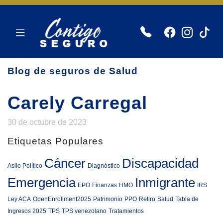
Blog de seguros de Salud
Carely Carregal
30 de octubre de 2023
Etiquetas Populares
Cáncer
Discapacidad
Asilo Político
Diagnóstico
Emergencia
Inmigrante
EPO
Finanzas
HMO
IRS
Ley ACA
OpenEnrollment2025
Patrimonio
PPO
Retiro
Salud
Tabla de
Ingresos 2025
TPS
TPS venezolano
Tratamientos